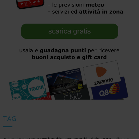
TAG
astigmatismo
astigmatismo bamabini
bruciore occhi
calazio
cataratta
cibo per