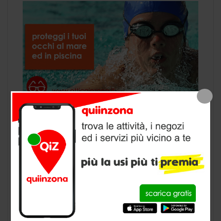
Occhi rossi e bruciore dopo una nuotata in
piscina è un classico. Ma da cosa dipende e
come possiamo rimediare? La causa degli
occhi rossi dopo essere stati in piscina, non è
da attribuirsi alla sola presenza di cloro e di
altri prodotti utilizzati per disinfettare l’acqua,
ma anche ai numerosi batteri presenti
nell’acqua. Causa […]