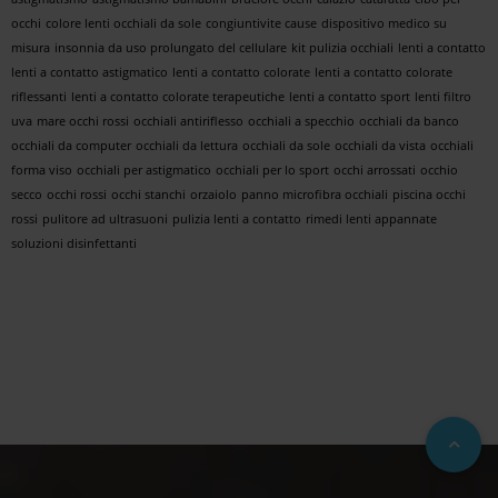
occhi
colore lenti occhiali da sole
congiuntivite cause
dispositivo medico su
misura
insonnia da uso prolungato del cellulare
kit pulizia occhiali
lenti a contatto
lenti a contatto astigmatico
lenti a contatto colorate
lenti a contatto colorate
riflessanti
lenti a contatto colorate terapeutiche
lenti a contatto sport
lenti filtro
uva
mare occhi rossi
occhiali antiriflesso
occhiali a specchio
occhiali da banco
occhiali da computer
occhiali da lettura
occhiali da sole
occhiali da vista
occhiali
forma viso
occhiali per astigmatico
occhiali per lo sport
occhi arrossati
occhio
secco
occhi rossi
occhi stanchi
orzaiolo
panno microfibra occhiali
piscina occhi
rossi
pulitore ad ultrasuoni
pulizia lenti a contatto
rimedi lenti appannate
soluzioni disinfettanti