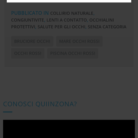
PUBBLICATO IN
,
COLLIRIO NATURALE
,
,
CONGIUNTIVITE
LENTI A CONTATTO
OCCHIALINI
,
,
PROTETTIVI
SALUTE PER GLI OCCHI
SENZA CATEGORIA
BRUCIORE OCCHI
MARE OCCHI ROSSI
OCCHI ROSSI
PISCINA OCCHI ROSSI
CONOSCI QUIINZONA?
Video
Player