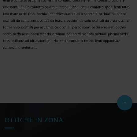
lenti a contatto astigmatico
lenti a contatto colorate
lenti a contatto colorate
riflessanti
lenti a contatto colorate terapeutiche
lenti a contatto sport
lenti filtro
uva
mare occhi rossi
occhiali antiriflesso
occhiali a specchio
occhiali da banco
occhiali da computer
occhiali da lettura
occhiali da sole
occhiali da vista
occhiali
forma viso
occhiali per astigmatico
occhiali per lo sport
occhi arrossati
occhio
secco
occhi rossi
occhi stanchi
orzaiolo
panno microfibra occhiali
piscina occhi
rossi
pulitore ad ultrasuoni
pulizia lenti a contatto
rimedi lenti appannate
soluzioni disinfettanti
OTTICHE IN ZONA