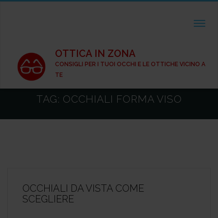
TOGGL
OTTICA IN ZONA
CONSIGLI PER I TUOI OCCHI E LE OTTICHE VICINO A
TE
TAG:
OCCHIALI FORMA VISO
OCCHIALI DA VISTA COME
SCEGLIERE