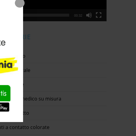
00:00
00:32
ATEGORIE
tigmatismo
llirio naturale
ngiuntivite
spositivo medico su misura
nti a contatto
nti a contatto colorate