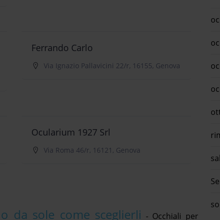
oc
oc
Ferrando Carlo
oc
Via Ignazio Pallavicini 22/r, 16155, Genova
oc
ot
Ocularium 1927 Srl
ri
Via Roma 46/r, 16121, Genova
sa
Se
so
o da sole come sceglierli
-
Occhiali per