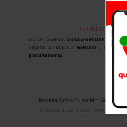
ELENCO NEGOZ
stai cercando un’
ottica a GENOVA ?
, consul
negozio di ottica a
GENOVA ,
controlla
gratuitamente
AGGI
Bottega Ottica Colombini Genova
Via Don Giovanni Verità, 16158, Genova