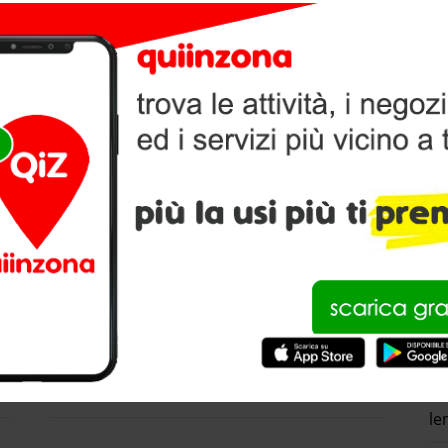
I DI OTTICA GENOVA
C
ta l’elenco presente in otticainzona.it, se invece hai un
 se è già presente, in caso contrario aggiungilo
as
co
UNGI OTTICA
co
di
Centro Ottico Bottino
le
Via Sestri 213, 16154, Genova
le