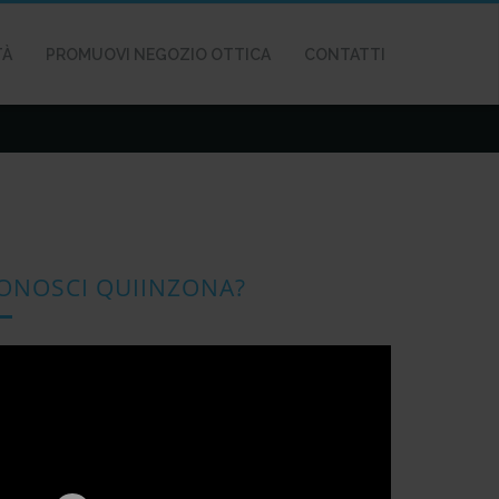
TÀ
PROMUOVI NEGOZIO OTTICA
CONTATTI
ONOSCI QUIINZONA?
deo
ayer