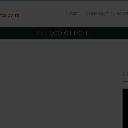
HOME
CONSIGLI E CURIOSI
VICINO A TE
ELENCO OTTICHE
C
Vi
Pl