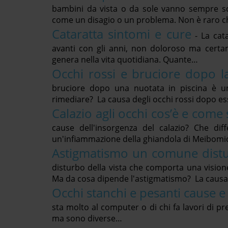
bambini da vista o da sole vanno sempre sce
come un disagio o un problema. Non è raro c
Cataratta sintomi e cure
-
La cat
avanti con gli anni, non doloroso ma certam
genera nella vita quotidiana. Quante…
Occhi rossi e bruciore dopo l
bruciore dopo una nuotata in piscina è 
rimediare? La causa degli occhi rossi dopo ess
Calazio agli occhi cos’è e come 
cause dell'insorgenza del calazio? Che diff
un'infiammazione della ghiandola di Meibomi
Astigmatismo un comune distur
disturbo della vista che comporta una vision
Ma da cosa dipende l'astigmatismo? La causa
Occhi stanchi e pesanti cause e
sta molto al computer o di chi fa lavori di p
ma sono diverse…