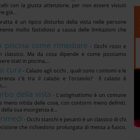
lti con la giusta attenzione, per non essere vissuti
he già…
aratta è un tipico disturbo della vista nelle persone
ente molto fastidioso a causa delle limitazioni che
a piscina come rimediare
-
Occhi rossi e
un classico. Ma da cosa dipende e come possiamo
ere stati in piscina,…
si cura
-
Calazio agli occhi , quali sono i sintomi e le
erenza c'è tra il calazio e l'orzaiolo? Il calazio è
o,…
bo della vista
-
L'astigmatismo è un comune
e meno nitida delle cose, con contorni meno definiti.
 della sua insorgenza è…
 rimedi
-
Occhi stanchi e pesanti è un classico di chi
recisione che richiedono prolungata di messa a fuoco,