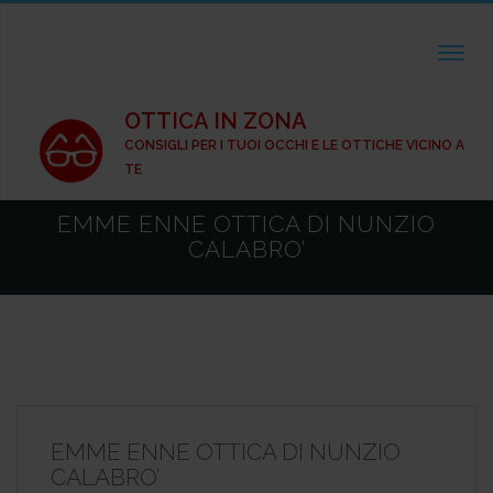
TOGGL
OTTICA IN ZONA
CONSIGLI PER I TUOI OCCHI E LE OTTICHE VICINO A
TE
EMME ENNE OTTICA DI NUNZIO
CALABRO’
EMME ENNE OTTICA DI NUNZIO
CALABRO’