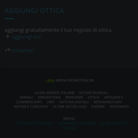
AGGIUNGI OTTICA
aggiungi gratuitamente il tuo negozio di ottica
aggiungi ora
contattaci
MEDIA PROMOTION SRL
GUIDA AZIENDE ITALIANE
NOTIZIE MUSICALI
ANIMALI
ERBORISTERIA
BENESSERE
OTTICA
ARTIGIANI E
COMMERCIANTI
LIBRI
FATTURA DIGITALE
MEDIADIBOX ADV
NOTIZIE E CURIOSITA'
ULTIME NOTIZE OGGI
PIZZERIE
RISTORANTI
SERVIZI
FATTURA ELETTRONICA
DIZIONARIO CONTABILE
GUIDA NEGOZIO
DIGITALE