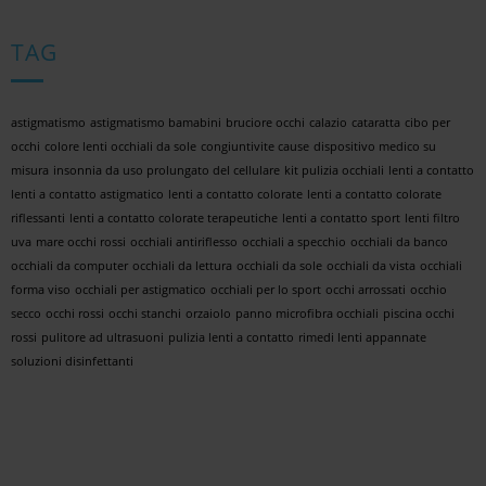
TAG
astigmatismo
astigmatismo bamabini
bruciore occhi
calazio
cataratta
cibo per
occhi
colore lenti occhiali da sole
congiuntivite cause
dispositivo medico su
misura
insonnia da uso prolungato del cellulare
kit pulizia occhiali
lenti a contatto
lenti a contatto astigmatico
lenti a contatto colorate
lenti a contatto colorate
riflessanti
lenti a contatto colorate terapeutiche
lenti a contatto sport
lenti filtro
uva
mare occhi rossi
occhiali antiriflesso
occhiali a specchio
occhiali da banco
occhiali da computer
occhiali da lettura
occhiali da sole
occhiali da vista
occhiali
forma viso
occhiali per astigmatico
occhiali per lo sport
occhi arrossati
occhio
secco
occhi rossi
occhi stanchi
orzaiolo
panno microfibra occhiali
piscina occhi
rossi
pulitore ad ultrasuoni
pulizia lenti a contatto
rimedi lenti appannate
soluzioni disinfettanti