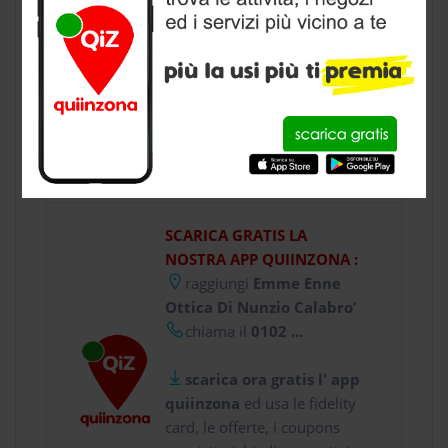
ottica
a Genova, provincia di Genova
CONTATTI
SCARICA GRATIS LA
NOSTRA APP QUIINZONA :
raggiungi
Emme Enne
Ottica Di Nunzio Calabro’
chiama il
0102 ...
scarica ora gratis l' app
quiinzona
ed usa le fidelity
card, le offerte, i coupons