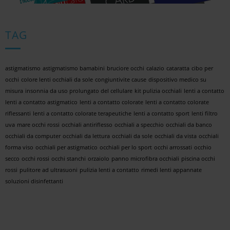
TAG
astigmatismo
astigmatismo bamabini
bruciore occhi
calazio
cataratta
cibo per
occhi
colore lenti occhiali da sole
congiuntivite cause
dispositivo medico su
misura
insonnia da uso prolungato del cellulare
kit pulizia occhiali
lenti a contatto
lenti a contatto astigmatico
lenti a contatto colorate
lenti a contatto colorate
riflessanti
lenti a contatto colorate terapeutiche
lenti a contatto sport
lenti filtro
uva
mare occhi rossi
occhiali antiriflesso
occhiali a specchio
occhiali da banco
occhiali da computer
occhiali da lettura
occhiali da sole
occhiali da vista
occhiali
forma viso
occhiali per astigmatico
occhiali per lo sport
occhi arrossati
occhio
secco
occhi rossi
occhi stanchi
orzaiolo
panno microfibra occhiali
piscina occhi
rossi
pulitore ad ultrasuoni
pulizia lenti a contatto
rimedi lenti appannate
soluzioni disinfettanti