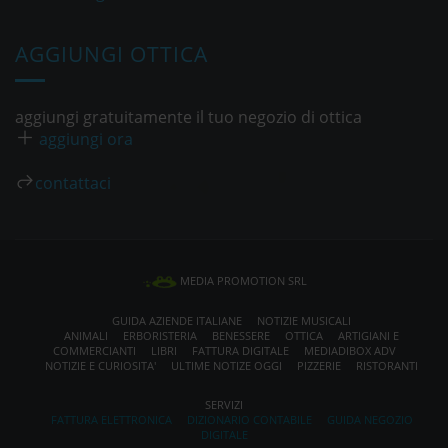
AGGIUNGI OTTICA
aggiungi gratuitamente il tuo negozio di ottica
aggiungi ora
contattaci
MEDIA PROMOTION SRL
GUIDA AZIENDE ITALIANE
NOTIZIE MUSICALI
ANIMALI
ERBORISTERIA
BENESSERE
OTTICA
ARTIGIANI E
COMMERCIANTI
LIBRI
FATTURA DIGITALE
MEDIADIBOX ADV
NOTIZIE E CURIOSITA'
ULTIME NOTIZE OGGI
PIZZERIE
RISTORANTI
SERVIZI
FATTURA ELETTRONICA
DIZIONARIO CONTABILE
GUIDA NEGOZIO
DIGITALE