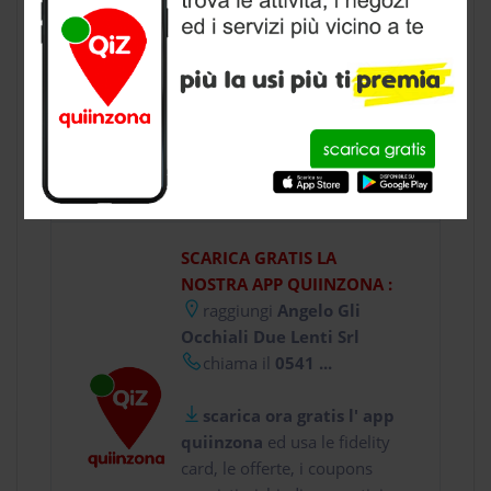
ottica
a Rimini, provincia di Rimini
CONTATTI
SCARICA GRATIS LA
NOSTRA APP QUIINZONA :
raggiungi
Angelo Gli
Occhiali Due Lenti Srl
chiama il
0541 ...
scarica ora gratis l' app
quiinzona
ed usa le fidelity
card, le offerte, i coupons