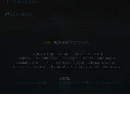
aggiungi ora
contattaci
MEDIA PROMOTION SRL
GUIDA AZIENDE ITALIANE
NOTIZIE MUSICALI
ANIMALI
ERBORISTERIA
BENESSERE
OTTICA
ARTIGIANI E
COMMERCIANTI
LIBRI
FATTURA DIGITALE
MEDIADIBOX ADV
NOTIZIE E CURIOSITA'
ULTIME NOTIZE OGGI
PIZZERIE
RISTORANTI
SERVIZI
FATTURA ELETTRONICA
DIZIONARIO CONTABILE
GUIDA NEGOZIO
DIGITALE
PER LA PUBBLICITÀ SU QUESTO SITO