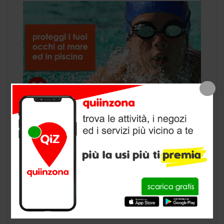
Occhi rossi e bruciore dopo una nuotata in
piscina è un classico. Ma da cosa dipende e
come possiamo rimediare? La causa degli
occhi rossi dopo essere stati in piscina, non è
da attribuirsi alla sola presenza di cloro e di
altri prodotti utilizzati per disinfettare l’acqua,
ma anche ai numerosi batteri presenti
nell’acqua. Causa […]