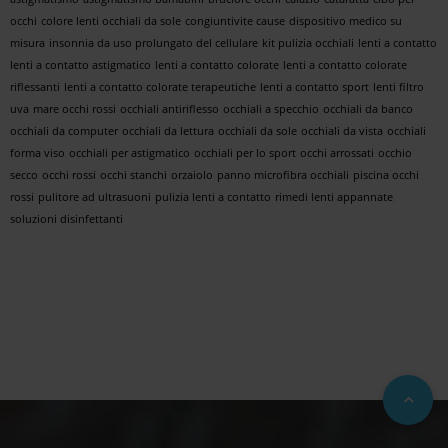
occhi
colore lenti occhiali da sole
congiuntivite cause
dispositivo medico su
misura
insonnia da uso prolungato del cellulare
kit pulizia occhiali
lenti a contatto
lenti a contatto astigmatico
lenti a contatto colorate
lenti a contatto colorate
riflessanti
lenti a contatto colorate terapeutiche
lenti a contatto sport
lenti filtro
uva
mare occhi rossi
occhiali antiriflesso
occhiali a specchio
occhiali da banco
occhiali da computer
occhiali da lettura
occhiali da sole
occhiali da vista
occhiali
forma viso
occhiali per astigmatico
occhiali per lo sport
occhi arrossati
occhio
secco
occhi rossi
occhi stanchi
orzaiolo
panno microfibra occhiali
piscina occhi
rossi
pulitore ad ultrasuoni
pulizia lenti a contatto
rimedi lenti appannate
soluzioni disinfettanti