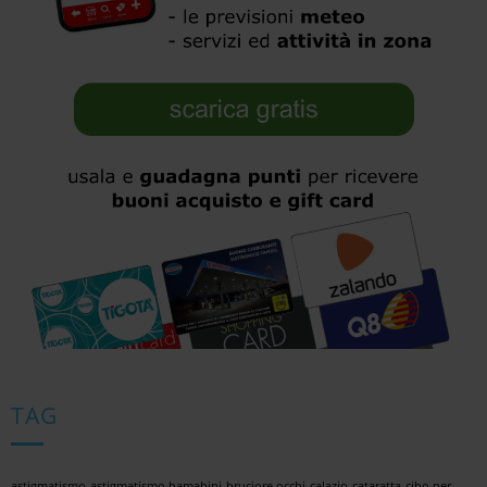
TAG
astigmatismo
astigmatismo bamabini
bruciore occhi
calazio
cataratta
cibo per