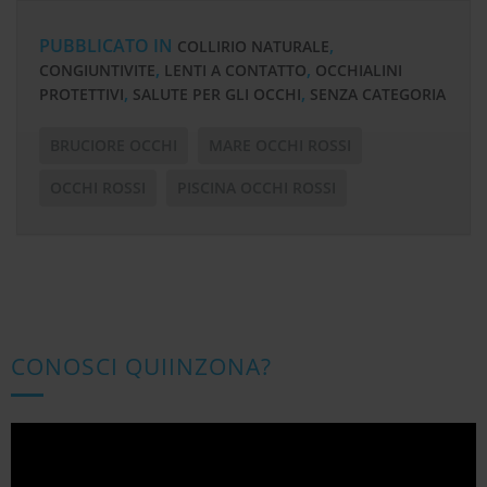
PUBBLICATO IN
,
COLLIRIO NATURALE
,
,
CONGIUNTIVITE
LENTI A CONTATTO
OCCHIALINI
,
,
PROTETTIVI
SALUTE PER GLI OCCHI
SENZA CATEGORIA
BRUCIORE OCCHI
MARE OCCHI ROSSI
OCCHI ROSSI
PISCINA OCCHI ROSSI
CONOSCI QUIINZONA?
Video
Player