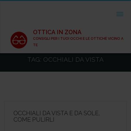
TOGGL
OTTICA IN ZONA
CONSIGLI PER I TUOI OCCHI E LE OTTICHE VICINO A
TE
TAG:
OCCHIALI DA VISTA
OCCHIALI DA VISTA E DA SOLE,
COME PULIRLI