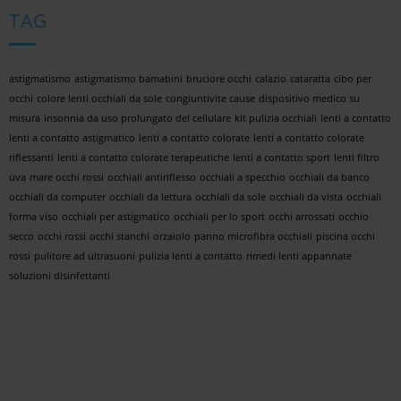
TAG
astigmatismo
astigmatismo bamabini
bruciore occhi
calazio
cataratta
cibo per
occhi
colore lenti occhiali da sole
congiuntivite cause
dispositivo medico su
misura
insonnia da uso prolungato del cellulare
kit pulizia occhiali
lenti a contatto
lenti a contatto astigmatico
lenti a contatto colorate
lenti a contatto colorate
riflessanti
lenti a contatto colorate terapeutiche
lenti a contatto sport
lenti filtro
uva
mare occhi rossi
occhiali antiriflesso
occhiali a specchio
occhiali da banco
occhiali da computer
occhiali da lettura
occhiali da sole
occhiali da vista
occhiali
forma viso
occhiali per astigmatico
occhiali per lo sport
occhi arrossati
occhio
secco
occhi rossi
occhi stanchi
orzaiolo
panno microfibra occhiali
piscina occhi
rossi
pulitore ad ultrasuoni
pulizia lenti a contatto
rimedi lenti appannate
soluzioni disinfettanti