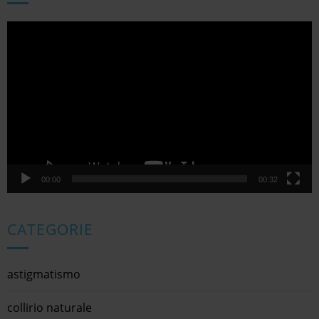
Video
Player
00:00
00:32
CATEGORIE
astigmatismo
collirio naturale