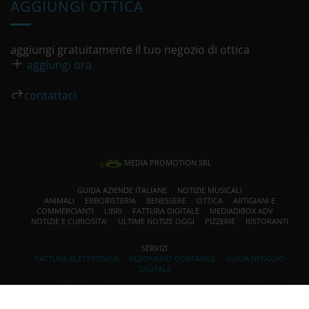
AGGIUNGI OTTICA
aggiungi gratuitamente il tuo negozio di ottica
aggiungi ora
contattaci
MEDIA PROMOTION SRL
GUIDA AZIENDE ITALIANE
NOTIZIE MUSICALI
ANIMALI
ERBORISTERIA
BENESSERE
OTTICA
ARTIGIANI E
COMMERCIANTI
LIBRI
FATTURA DIGITALE
MEDIADIBOX ADV
NOTIZIE E CURIOSITA'
ULTIME NOTIZE OGGI
PIZZERIE
RISTORANTI
SERVIZI
FATTURA ELETTRONICA
DIZIONARIO CONTABILE
GUIDA NEGOZIO
DIGITALE
PER LA PUBBLICITÀ SU QUESTO SITO