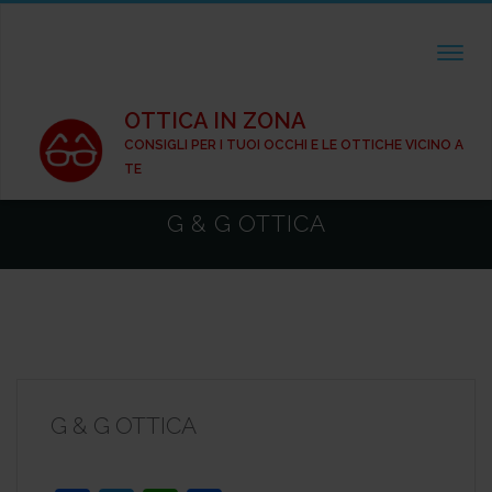
TOGGL
OTTICA IN ZONA
CONSIGLI PER I TUOI OCCHI E LE OTTICHE VICINO A
TE
G & G OTTICA
G & G OTTICA