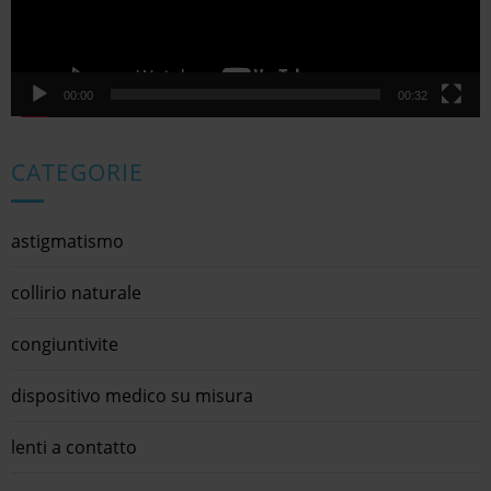
o
l
i
00:00
00:32
CATEGORIE
astigmatismo
collirio naturale
congiuntivite
dispositivo medico su misura
lenti a contatto