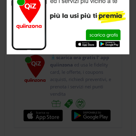
CONTATTI
SCARICA GRATIS LA
NOSTRA APP QUIINZONA :
raggiungi
G & G Ottica
scarica ora gratis l' app
quiinzona
ed usa le fidelity
card, le offerte, i coupons
acquisti, richiedi preventivi, e
prenota i servizi nei punti
vendita