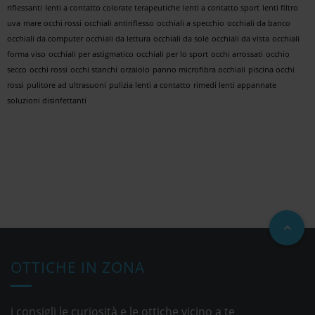
riflessanti
lenti a contatto colorate terapeutiche
lenti a contatto sport
lenti filtro
uva
mare occhi rossi
occhiali antiriflesso
occhiali a specchio
occhiali da banco
occhiali da computer
occhiali da lettura
occhiali da sole
occhiali da vista
occhiali
forma viso
occhiali per astigmatico
occhiali per lo sport
occhi arrossati
occhio
secco
occhi rossi
occhi stanchi
orzaiolo
panno microfibra occhiali
piscina occhi
rossi
pulitore ad ultrasuoni
pulizia lenti a contatto
rimedi lenti appannate
soluzioni disinfettanti
OTTICHE IN ZONA
i consigli le curiosità e le ottiche vicino a te